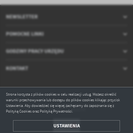
NEWSLETTER
POMOCNE LINKI
GODZINY PRACY URZĘDU
KONTAKT
Strona korzysta z plików cookies w celu realizacji usług. Możesz określić
warunki przechowywania lub dostępu do plików cookies klikając przycisk
Ustawienia. Aby dowiedzieć się więcej zachęcamy do zapoznania się z
Odwiedzin: 633170
Polityką Cookies oraz Polityką Prywatności.
ZAPISZ WYBRANE
USTAWIENIA