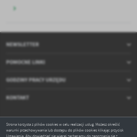
NEWSLETTER
POMOCNE LINKI
GODZINY PRACY URZĘDU
KONTAKT
Strona korzysta z plików cookies w celu realizacji usług. Możesz określić
warunki przechowywania lub dostępu do plików cookies klikając przycisk
Ustawienia. Aby dowiedzieć się więcej zachęcamy do zapoznania się z