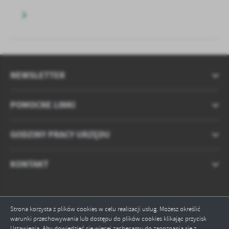
NEWSLETTER
POMOCNE LINKI
GODZINY PRACY URZĘDU
KONTAKT
Strona korzysta z plików cookies w celu realizacji usług. Możesz określić
warunki przechowywania lub dostępu do plików cookies klikając przycisk
Ustawienia. Aby dowiedzieć się więcej zachęcamy do zapoznania się z