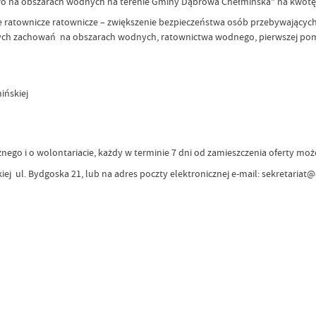
o na obszarach wodnych na terenie Gminy Dąbrowa Chełmińska” na kwotę 
e ratownicze ratownicze – zwiększenie bezpieczeństwa osób przebywających
nych zachowań na obszarach wodnych, ratownictwa wodnego, pierwszej po
ińskiej
cznego i o wolontariacie, każdy w terminie 7 dni od zamieszczenia oferty moż
j ul. Bydgoska 21, lub na adres poczty elektronicznej e-mail: sekretariat@