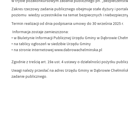
w trybie pozakonkursowym zadania publicznego pn. „Bezpieczeństw
Zakres rzeczowy zadania publicznego obejmuje stałe dyżury i portal
poziomu wiedzy uczestników na temat bezpiecznych i niebezpiecz
Termin realizacji od dnia podpisania umowy do 30 września 2025 r.
Informacja zostaje zamieszczona:
• w Biuletynie Informacji Publicznej Urzędu Gminy w Dąbrowie Chełm
• na tablicy ogłoszeń w siedzibie Urzędu Gminy
• na stronie internetowej www.dabrowachelminska.pl
Zgodnie z treścią art. 19a ust. 4 ustawy o działalności pożytku publi
Uwagi należy przesłać na adres Urzędu Gminy w Dąbrowie Chełmińskie
zadanie publicznego.