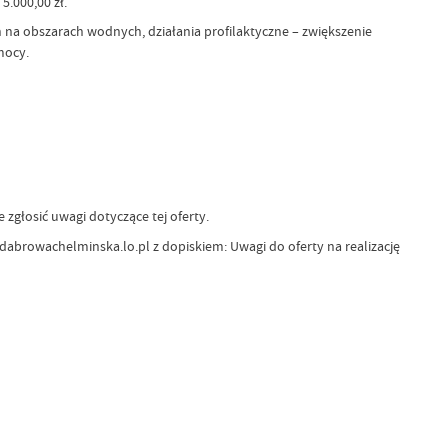
5.000,00 zł.
 na obszarach wodnych, działania profilaktyczne – zwiększenie
mocy.
e zgłosić uwagi dotyczące tej oferty.
dabrowachelminska.lo.pl z dopiskiem: Uwagi do oferty na realizację