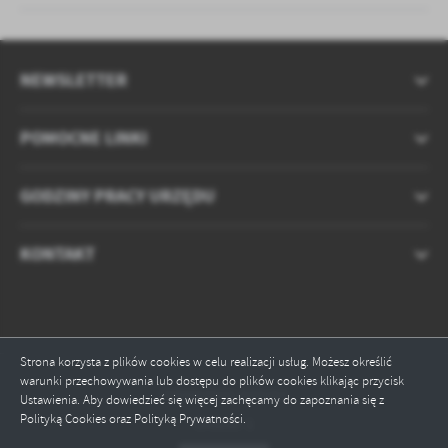
NEWSLETTER
POMOCNE LINKI
GODZINY PRACY URZĘDU
KONTAKT
Strona korzysta z plików cookies w celu realizacji usług. Możesz określić
warunki przechowywania lub dostępu do plików cookies klikając przycisk
Odwiedzin: 633163
Ustawienia. Aby dowiedzieć się więcej zachęcamy do zapoznania się z
Polityką Cookies oraz Polityką Prywatności.
Online: 1