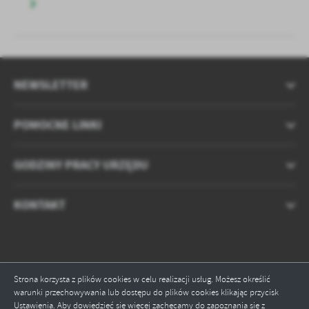
NEWSLETTER
POMOCNE LINKI
GODZINY PRACY URZĘDU
KONTAKT
Strona korzysta z plików cookies w celu realizacji usług. Możesz określić
warunki przechowywania lub dostępu do plików cookies klikając przycisk
Odwiedzin: 633218
Ustawienia. Aby dowiedzieć się więcej zachęcamy do zapoznania się z