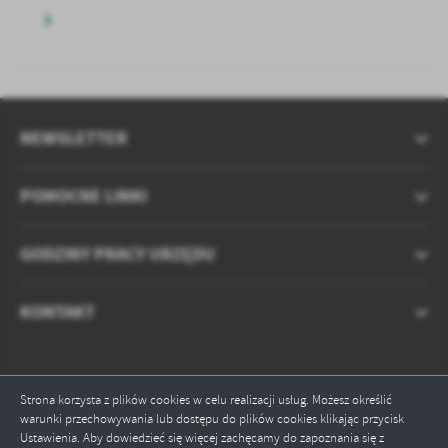
NEWSLETTER
POMOCNE LINKI
GODZINY PRACY URZĘDU
KONTAKT
Strona korzysta z plików cookies w celu realizacji usług. Możesz określić
warunki przechowywania lub dostępu do plików cookies klikając przycisk
Ustawienia. Aby dowiedzieć się więcej zachęcamy do zapoznania się z